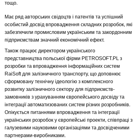
тощо.
Має ряд авторських свідоцтв і патентів та успішний
особистий досвід впровадження складних розробок, які
забезпечили промисловим українським та закордонним
підприємствам значний економічний ефект.
Також працює директором українського
представництва польської фірми PETROSOFT.PL з
розробки та впровадження інформаційних систем
RaiSoft для залізничного транспорту, що доповнює
сформовану технічну ідеологію з комплексного
розвитку залізничного сектору для підприємств-
замовників з урахуванням європейського досвіду та
інтеграції автоматизованих систем різних розробників.
Опікується питаннями впровадження та інтеграції
українських розробок у європейські проекти, співпраці з
галузевими науковими організаціями та досвідченими
партнерами-виробниками.